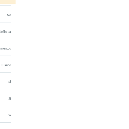
No
definida
imentos
Blanco
Si
Si
Si