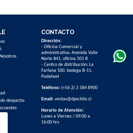
LE
CONTACTO
Dirección:
mos
- Oficina Comercial y
S
administrativa: Avenida Valle
Nosotros
Norte 841, oficina 501 B
- Centro de distribución: La
Farfana 500, bodega B-11,
Pudahuel
Teléfono:
(+56 2) 2 584 8900
dad
Email:
ventas@dpschile.cl
 de despacho
recuentes
Horario de Atención:
Lunes a Viernes / 09:00 a
16:00 hrs
n
b