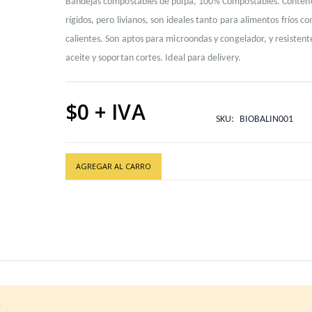
Bandejas compostables de pulpa, 100% Compostables. Conten
rígidos, pero livianos, son ideales tanto para alimentos fríos c
calientes. Son aptos para microondas y congelador, y resistente
aceite y soportan cortes. Ideal para delivery.
$0
SKU
BIOBALIN001
AGREGAR AL CARRO
.
LE 800 CC
Marca DPS
NATUR