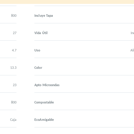
800
Incluye Tapa
27
Vida Útil
In
4.7
Uso
Al
13.3
Color
23
Apto Microondas
800
Compostable
Caja
EcoAmigable