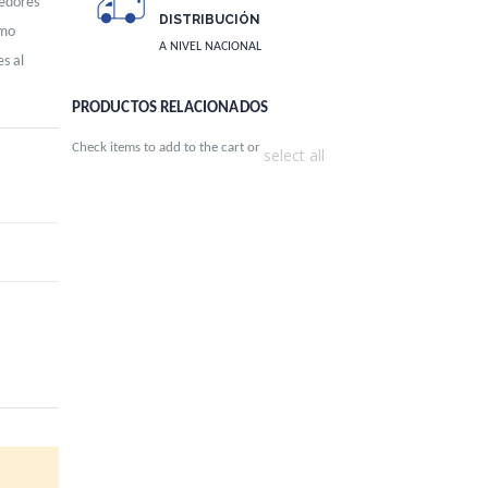
edores
DISTRIBUCIÓN
omo
A NIVEL NACIONAL
s al
PRODUCTOS RELACIONADOS
Check items to add to the cart or
select all
AL PACK