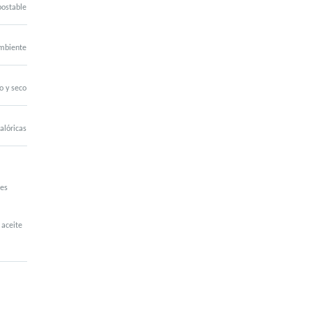
ostable
mbiente
o y seco
alóricas
es
 aceite