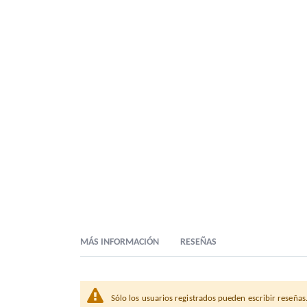
MÁS INFORMACIÓN
RESEÑAS
Sólo los usuarios registrados pueden escribir reseñas
Descripción Comercial
BANDEJA COMPOSTAB