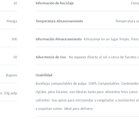
10
Información de Reciclaje
Comp
Manga
Temperatura Almacenamiento
Temperatura a
500
Información Almacenamiento
Almacenar en un lugar limpio, fresc
50
Advertencia de Uso
No exponer directo al sol o cerca de fuentes c
Bagaso
Usabilidad
Bandejas compostables de pulpa, 100% Compostables. Contenedor
rígidos, pero livianos, son ideales tanto para alimentos fríos como
o: 23g pulp
calientes. Son aptos para microondas y congelador, y resistentes al
y soportan cortes. Ideal para delivery.