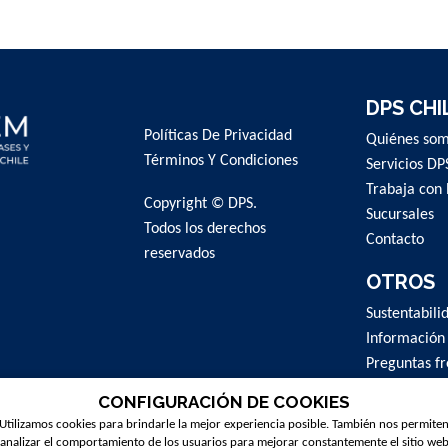
DPS CHI
Políticas De Privacidad
Quiénes so
Términos Y Condiciones
Servicios DP
Trabaja con 
Copyright © DPS.
Sucursales
Todos los derechos
Contacto
reservados
OTROS
Sustentabili
Información
Preguntas f
CONFIGURACIÓN DE COOKIES
Utilizamos cookies para brindarle la mejor experiencia posible. También nos permite
analizar el comportamiento de los usuarios para mejorar constantemente el sitio we