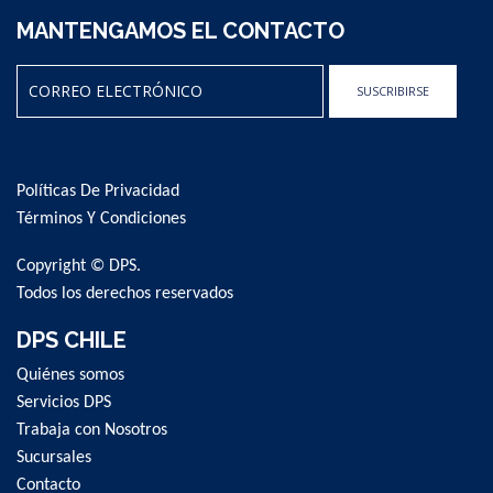
MANTENGAMOS EL CONTACTO
SUSCRIBIRSE
Sign
Up
for
Políticas De Privacidad
Our
Newsletter:
Términos Y Condiciones
Copyright © DPS.
Todos los derechos reservados
DPS CHILE
Quiénes somos
Servicios DPS
Trabaja con Nosotros
Sucursales
Contacto