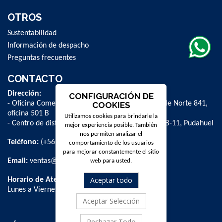
OTROS
Sustentabilidad
Información de despacho
Preguntas frecuentes
CONTACTO
Dirección:
CONFIGURACIÓN DE
- Oficina Comercial y administrativa: Avenida Valle Norte 841,
COOKIES
oficina 501 B
Utilizamos cookies para brindarle la
- Centro de distribución: La Farfana 500, bodega B-11, Pudahuel
mejor experiencia posible. También
nos permiten analizar el
Teléfono:
(+56 2) 2 584 8900
comportamiento de los usuarios
para mejorar constantemente el sitio
Email:
ventas@dpschile.cl
web para usted.
Aceptar todo
Horario de Atención:
Lunes a Viernes / 09:00 a 16:00 hrs
Aceptar Selección
Rechazar Todo