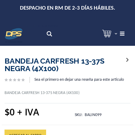
+
DESPACHO EN RM DE 2-3 DÍAS HÁBILES.
Hola!
Inicia sesión
Search
Skip
Skip
to
to
BANDEJA CARFRESH 13-37S
the
the
NEGRA (4X100)
end
beginning
of
of
Sea el primero en dejar una reseña para este artículo
the
the
images
images
gallery
gallery
BANDEJA CARFRESH 13-37S NEGRA (4X100)
$0
SKU
BALIN099