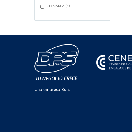
items
SIN MARCA
4
Una empresa Bunzl