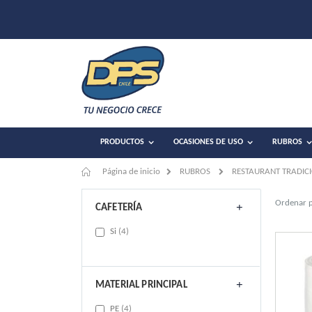
PRODUCTOS
OCASIONES DE USO
RUBROS
Página de inicio
RUBROS
RESTAURANT TRADIC
Ordenar 
CAFETERÍA
items
Si
4
MATERIAL PRINCIPAL
items
PE
4