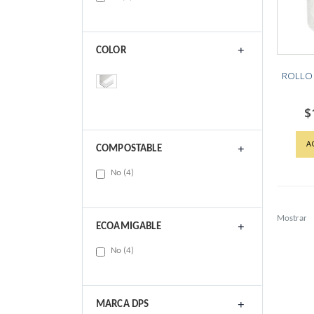
COLOR
ROLLO 
$
A
COMPOSTABLE
items
No
4
Mostrar
ECOAMIGABLE
items
No
4
MARCA DPS