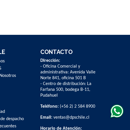
LE
CONTACTO
Dirección:
mos
- Oficina Comercial y
S
administrativa: Avenida Valle
Nosotros
Norte 841, oficina 501 B
- Centro de distribución: La
Farfana 500, bodega B-11,
Pudahuel
Teléfono:
(+56 2) 2 584 8900
dad
Email:
ventas@dpschile.cl
 de despacho
recuentes
Horario de Atención: