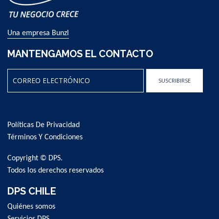
Una empresa Bunzl
MANTENGAMOS EL CONTACTO
SUSCRIBIRSE
Sign
Up
for
Políticas De Privacidad
Our
Newsletter:
Términos Y Condiciones
Copyright © DPS.
Todos los derechos reservados
DPS CHILE
Quiénes somos
Servicios DPS