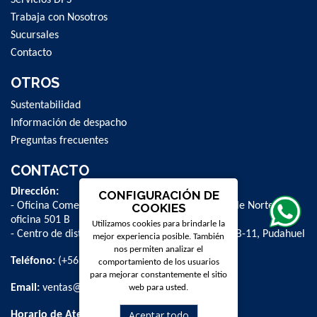
Trabaja con Nosotros
Sucursales
Contacto
OTROS
Sustentabilidad
Información de despacho
Preguntas frecuentes
CONTACTO
Dirección:
CONFIGURACIÓN DE
- Oficina Comercial y administrativa: Avenida Valle Norte 841,
COOKIES
oficina 501 B
Utilizamos cookies para brindarle la
- Centro de distribución: La Farfana 500, bodega B-11, Pudahuel
mejor experiencia posible. También
nos permiten analizar el
Teléfono:
(+56 2) 2 584 8900
comportamiento de los usuarios
para mejorar constantemente el sitio
Email:
ventas@dpschile.cl
web para usted.
Aceptar todo
Horario de Atención: