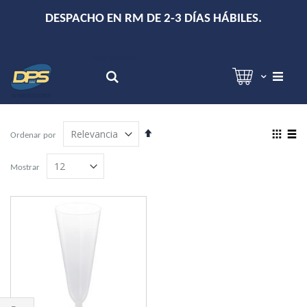
+
DESPACHO EN RM DE 2-3 DÍAS HÁBILES.
Hola!
Inicia sesión
Search
Establecer
View
Ordenar por
dirección
as
Grilla
Lista
descendente
Mostrar