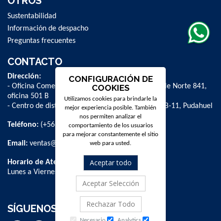
OTROS
Sustentabilidad
Información de despacho
Preguntas frecuentes
CONTACTO
Dirección:
CONFIGURACIÓN DE
- Oficina Comercial y administrativa: Avenida Valle Norte 841,
COOKIES
oficina 501 B
Utilizamos cookies para brindarle la
- Centro de distribución: La Farfana 500, bodega B-11, Pudahuel
mejor experiencia posible. También
nos permiten analizar el
Teléfono:
(+56 2) 2 584 8900
comportamiento de los usuarios
para mejorar constantemente el sitio
Email:
ventas@dpschile.cl
web para usted.
Aceptar todo
Horario de Atención:
Lunes a Viernes / 09:00 a 16:00 hrs
Aceptar Selección
Rechazar Todo
SÍGUENOS
Necesario
Analytics