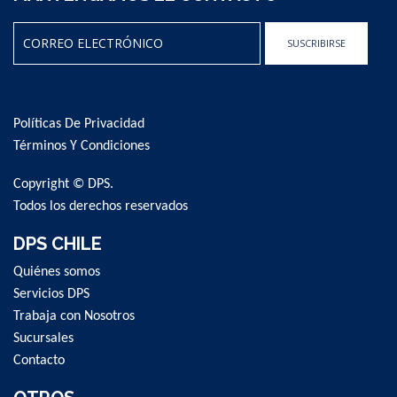
SUSCRIBIRSE
Sign
Up
for
Políticas De Privacidad
Our
Newsletter:
Términos Y Condiciones
Copyright © DPS.
Todos los derechos reservados
DPS CHILE
Quiénes somos
Servicios DPS
Trabaja con Nosotros
Sucursales
Contacto