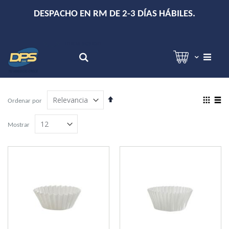
+
DESPACHO EN RM DE 2-3 DÍAS HÁBILES.
Hola!
Inicia sesión
Search
Establecer
View
Ordenar por
dirección
as
Grilla
Lista
descendente
Mostrar