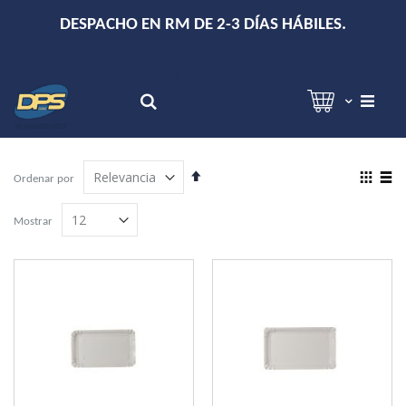
+
DESPACHO EN RM DE 2-3 DÍAS HÁBILES.
Hola!
Inicia sesión
Search
Establecer
View
Ordenar por
dirección
as
Grilla
Lista
descendente
Mostrar