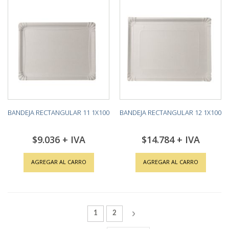
BANDEJA RECTANGULAR 11 1X100
BANDEJA RECTANGULAR 12 1X100
$9.036
$14.784
AGREGAR AL CARRO
AGREGAR AL CARRO
Página
Actualmente estás leyendo la página
Página
Página
Siguiente
1
2