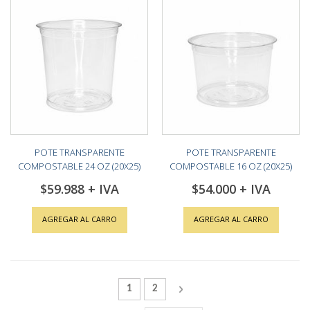
POTE TRANSPARENTE
POTE TRANSPARENTE
COMPOSTABLE 24 OZ (20X25)
COMPOSTABLE 16 OZ (20X25)
$59.988
$54.000
AGREGAR AL CARRO
AGREGAR AL CARRO
Página
Actualmente estás leyendo la página
Página
Página
Siguiente
1
2