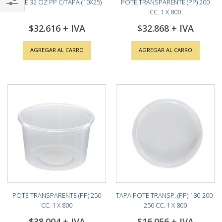
POTE 32 OZ PP C/TAPA (10X25)
POTE TRANSPARENTE (PP) 200
CC. 1 X 800
Shop
$32.616
$32.868
By
AGREGAR AL CARRO
AGREGAR AL CARRO
POTE TRANSPARENTE (PP) 250
TAPA POTE TRANSP. (PP) 180-200-
CC. 1 X 800
250 CC. 1 X 800
$38.004
$16.056