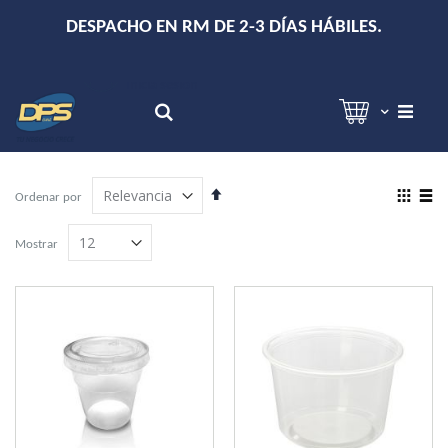
+
DESPACHO EN RM DE 2-3 DÍAS HÁBILES.
Hola!
Inicia sesión
Search
Establecer
View
Ordenar por
dirección
as
Grilla
Lista
descendente
Mostrar