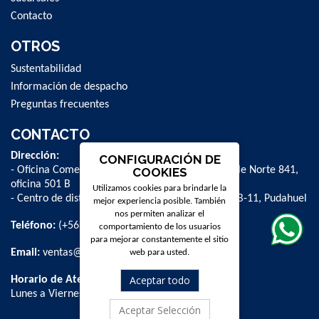
Contacto
OTROS
Sustentabilidad
Información de despacho
Preguntas frecuentes
CONTACTO
Dirección:
CONFIGURACIÓN DE
- Oficina Comercial y administrativa: Avenida Valle Norte 841,
COOKIES
oficina 501 B
Utilizamos cookies para brindarle la
- Centro de distribución: La Farfana 500, bodega B-11, Pudahuel
mejor experiencia posible. También
nos permiten analizar el
Teléfono:
(+56 2) 2 584 8900
comportamiento de los usuarios
para mejorar constantemente el sitio
Email:
ventas@dpschile.cl
web para usted.
Aceptar todo
Horario de Atención:
Lunes a Viernes / 09:00 a 16:00 hrs
Aceptar Selección