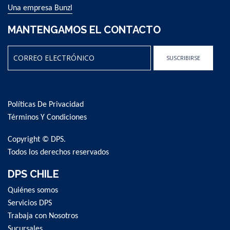
Una empresa Bunzl
MANTENGAMOS EL CONTACTO
SUSCRIBIRSE
Sign
Up
for
Políticas De Privacidad
Our
Newsletter:
Términos Y Condiciones
Copyright © DPS.
Todos los derechos reservados
DPS CHILE
Quiénes somos
Servicios DPS
Trabaja con Nosotros
Sucursales