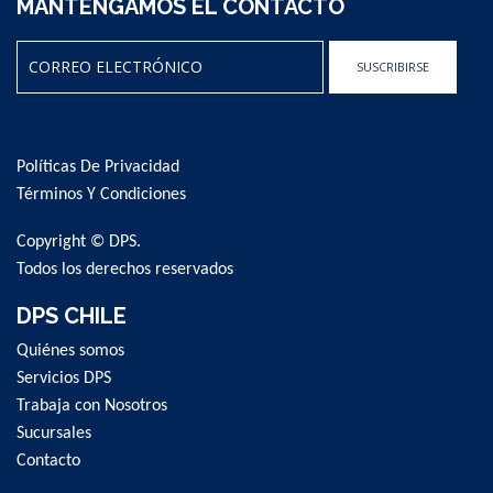
MANTENGAMOS EL CONTACTO
SUSCRIBIRSE
Sign
Up
for
Políticas De Privacidad
Our
Newsletter:
Términos Y Condiciones
Copyright © DPS.
Todos los derechos reservados
DPS CHILE
Quiénes somos
Servicios DPS
Trabaja con Nosotros
Sucursales
Contacto