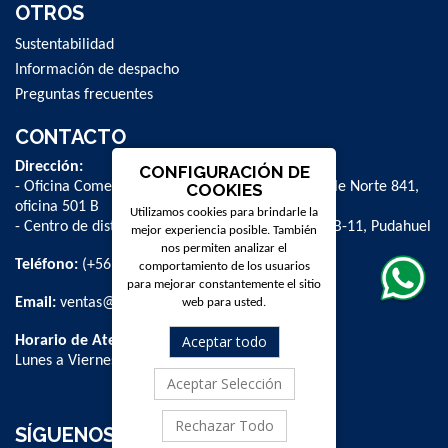
OTROS
Sustentabilidad
Información de despacho
Preguntas frecuentes
CONTACTO
Dirección:
CONFIGURACIÓN DE
- Oficina Comercial y administrativa: Avenida Valle Norte 841,
COOKIES
oficina 501 B
Utilizamos cookies para brindarle la
- Centro de distribución: La Farfana 500, bodega B-11, Pudahuel
mejor experiencia posible. También
nos permiten analizar el
Teléfono:
(+56 2) 2 584 8900
comportamiento de los usuarios
para mejorar constantemente el sitio
Email:
ventas@dpschile.cl
web para usted.
Aceptar todo
Horario de Atención:
Lunes a Viernes / 09:00 a 16:00 hrs
Aceptar Selección
Rechazar Todo
SÍGUENOS