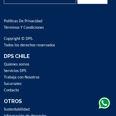
Sign
Up
for
Políticas De Privacidad
Our
Newsletter:
Términos Y Condiciones
Copyright © DPS.
Todos los derechos reservados
DPS CHILE
Quiénes somos
Servicios DPS
Trabaja con Nosotros
Sucursales
Contacto
OTROS
Sustentabilidad
Información de despacho