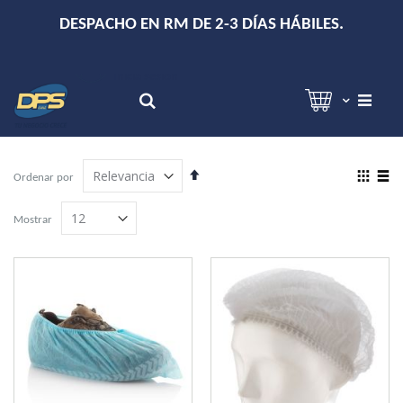
+
DESPACHO EN RM DE 2-3 DÍAS HÁBILES.
Hola!
Inicia sesión
Search
Establecer
View
Ordenar por
dirección
as
Grilla
Lista
descendente
Mostrar