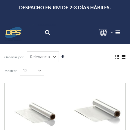
+
DESPACHO EN RM DE 2-3 DÍAS HÁBILES.
Hola!
Inicia sesión
Search
Establecer
View
Ordenar por
dirección
as
Grilla
Lista
descendente
Mostrar