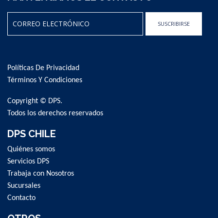
SUSCRIBIRSE
Sign
Up
for
Políticas De Privacidad
Our
Newsletter:
Términos Y Condiciones
Copyright © DPS.
Todos los derechos reservados
DPS CHILE
Quiénes somos
Servicios DPS
Trabaja con Nosotros
Sucursales
Contacto