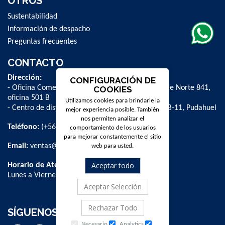
OTROS
Sustentabilidad
Información de despacho
Preguntas frecuentes
CONTACTO
Dirección:
CONFIGURACIÓN DE
- Oficina Comercial y administrativa: Avenida Valle Norte 841,
COOKIES
oficina 501 B
Utilizamos cookies para brindarle la
- Centro de distribución: La Farfana 500, bodega B-11, Pudahuel
mejor experiencia posible. También
nos permiten analizar el
Teléfono:
(+56 2) 2 584 8900
comportamiento de los usuarios
para mejorar constantemente el sitio
Email:
ventas@dpschile.cl
web para usted.
Aceptar todo
Horario de Atención:
Lunes a Viernes / 09:00 a 16:00 hrs
Aceptar Selección
Rechazar Todo
SÍGUENOS
Necesario
Analytics