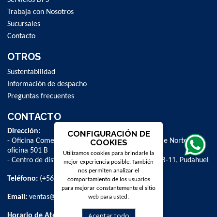
Trabaja con Nosotros
Sucursales
Contacto
OTROS
Sustentabilidad
Información de despacho
Preguntas frecuentes
CONTACTO
Dirección:
CONFIGURACIÓN DE
- Oficina Comercial y administrativa: Avenida Valle Norte 841,
COOKIES
oficina 501 B
Utilizamos cookies para brindarle la
- Centro de distribución: La Farfana 500, bodega B-11, Pudahuel
mejor experiencia posible. También
nos permiten analizar el
Teléfono:
(+56 2) 2 584 8900
comportamiento de los usuarios
para mejorar constantemente el sitio
Email:
ventas@dpschile.cl
web para usted.
Aceptar todo
Horario de Atención: