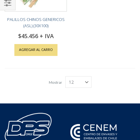
Shop
PALILLOS CHINOS GENERICOS
By
(ASL) (30X100)
$45.456
AGREGAR AL CARRO
Mostrar