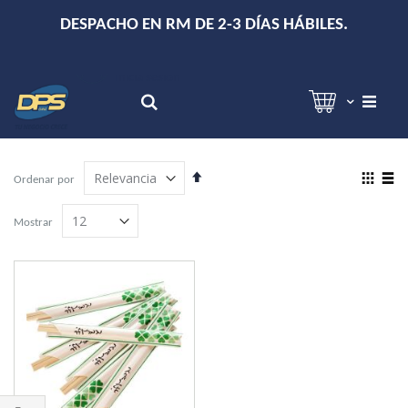
+
DESPACHO EN RM DE 2-3 DÍAS HÁBILES.
Hola!
Inicia sesión
Search
Establecer
View
Ordenar por
dirección
as
Grilla
Lista
descendente
Mostrar