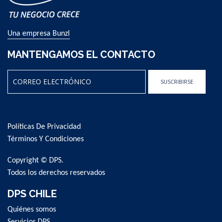
Una empresa Bunzl
MANTENGAMOS EL CONTACTO
SUSCRIBIRSE
Sign
Up
for
Políticas De Privacidad
Our
Newsletter:
Términos Y Condiciones
Copyright © DPS.
Todos los derechos reservados
DPS CHILE
Quiénes somos
Servicios DPS