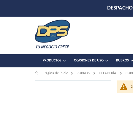
DESPACHO 
PRODUCTOS
OCASIONES DE USO
RUBROS
Página de inicio
RUBROS
HELADERÍA
CUB
E