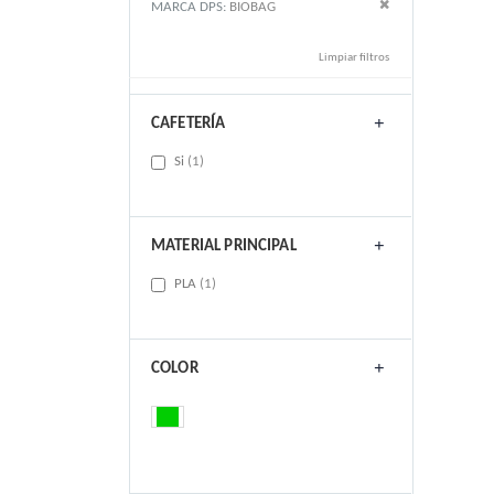
Remove This Item
MARCA DPS
BIOBAG
Limpiar filtros
CAFETERÍA
item
Si
1
MATERIAL PRINCIPAL
item
PLA
1
COLOR