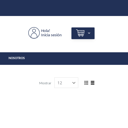
Hola!
Inicia sesión
NOSOTROS
View
Mostrar
as
Grilla
Lista