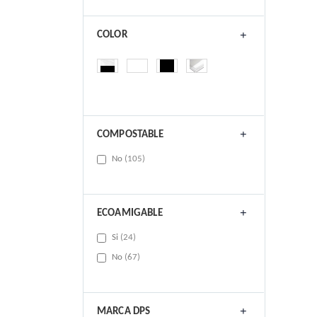
COLOR
COMPOSTABLE
items
No
105
ECOAMIGABLE
items
Si
24
items
No
67
MARCA DPS