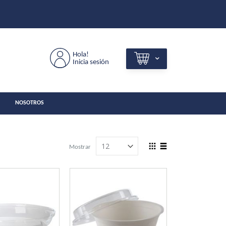
Hola!
Inicia sesión
NOSOTROS
View
Mostrar
as
Grilla
Lista