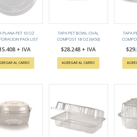
A PLANA PET 10 OZ
TAPA PET BOWL OVAL
TAPA P
FORACION PACK LIST
COMPOST 18 OZ (6X50)
COMPOST
(10X100)
15.408
$28.248
$29
GREGAR AL CARRO
AGREGAR AL CARRO
AGRE