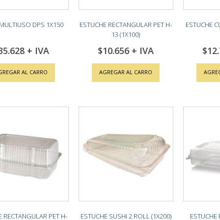
MULTIUSO DPS 1X150
ESTUCHE RECTANGULAR PET H-
ESTUCHE C
13 (1X100)
35.628
$10.656
$12
GREGAR AL CARRO
AGREGAR AL CARRO
AGRE
 RECTANGULAR PET H-
ESTUCHE SUSHI 2 ROLL (1X200)
ESTUCHE 