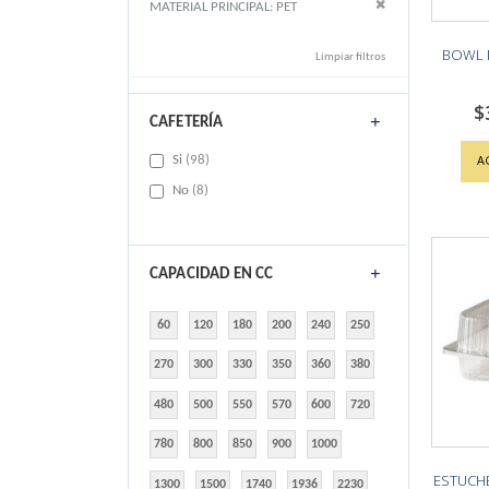
Remove This Item
MATERIAL PRINCIPAL
PET
BOWL 
Limpiar filtros
$
CAFETERÍA
items
A
Si
98
items
No
8
CAPACIDAD EN CC
60
120
180
200
240
250
270
300
330
350
360
380
480
500
550
570
600
720
780
800
850
900
1000
ESTUCHE
1300
1500
1740
1936
2230