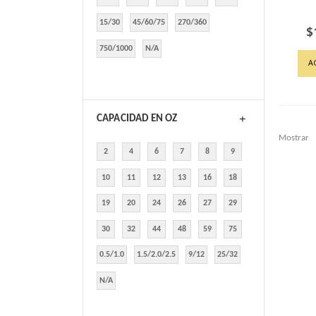
15/30
45/60/75
270/360
$
750/1000
N/A
A
CAPACIDAD EN OZ
Mostrar
2
4
6
7
8
9
10
11
12
13
16
18
19
20
24
26
27
29
30
32
44
48
59
75
0.5/1.0
1.5/2.0/2.5
9/12
25/32
N/A