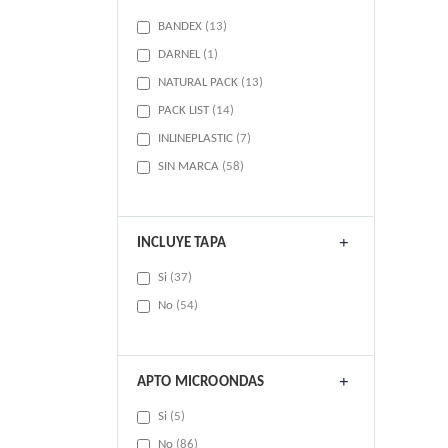
items
BANDEX
13
item
DARNEL
1
items
NATURAL PACK
13
items
PACK LIST
14
items
INLINEPLASTIC
7
items
SIN MARCA
58
INCLUYE TAPA
items
Si
37
items
No
54
APTO MICROONDAS
items
Si
5
items
No
86