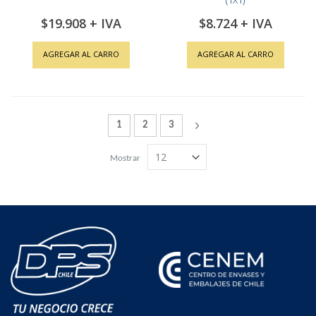
(1X1)
$19.908
$8.724
AGREGAR AL CARRO
AGREGAR AL CARRO
Página
Actualmente estás leyendo la página
Página
Página
Página
Siguiente
1
2
3
Mostrar