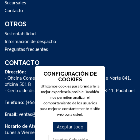
Sucursales
Contacto
OTROS
Sustentabilidad
Información de despacho
Preguntas frecuentes
CONTACTO
Dirección:
CONFIGURACIÓN DE
- Oficina Comercial y administrativa: Avenida Valle Norte 841,
COOKIES
oficina 501 B
Utilizamos cookies para brindarle la
- Centro de distribución: La Farfana 500, bodega B-11, Pudahuel
mejor experiencia posible. También
nos permiten analizar el
Teléfono:
(+56 2) 2 584 8900
comportamiento de los usuarios
para mejorar constantemente el sitio
Email:
ventas@dpschile.cl
web para usted.
Aceptar todo
Horario de Atención:
Lunes a Viernes / 09:00 a 16:00 hrs
Aceptar Selección