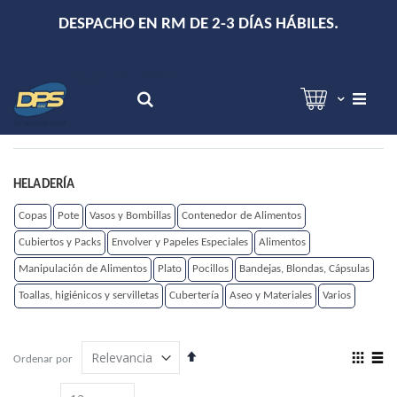
+
DESPACHO EN RM DE 2-3 DÍAS HÁBILES.
Hola!
Inicia sesión
Search
HELADERÍA
Copas
Pote
Vasos y Bombillas
Contenedor de Alimentos
Cubiertos y Packs
Envolver y Papeles Especiales
Alimentos
Manipulación de Alimentos
Plato
Pocillos
Bandejas, Blondas, Cápsulas
Toallas, higiénicos y servilletas
Cubertería
Aseo y Materiales
Varios
Establecer
View
Ordenar por
dirección
as
Grilla
Lista
descendente