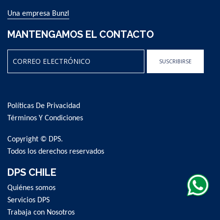
Una empresa Bunzl
MANTENGAMOS EL CONTACTO
SUSCRIBIRSE
Sign
Up
for
Políticas De Privacidad
Our
Newsletter:
Términos Y Condiciones
Copyright © DPS.
Todos los derechos reservados
DPS CHILE
Quiénes somos
Servicios DPS
Trabaja con Nosotros