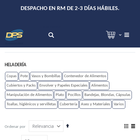
+
DESPACHO EN RM DE 2-3 DÍAS HÁBILES.
Hola!
Inicia sesión
Search
HELADERÍA
Copas
Pote
Vasos y Bombillas
Contenedor de Alimentos
Cubiertos y Packs
Envolver y Papeles Especiales
Alimentos
Manipulación de Alimentos
Plato
Pocillos
Bandejas, Blondas, Cápsulas
Toallas, higiénicos y servilletas
Cubertería
Aseo y Materiales
Varios
Establecer
View
Ordenar por
dirección
as
Grilla
Lista
descendente