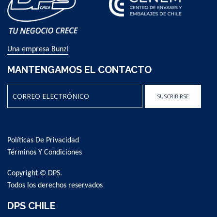
Una empresa Bunzl
MANTENGAMOS EL CONTACTO
SUSCRIBIRSE
Sign
Up
for
Políticas De Privacidad
Our
Newsletter:
Términos Y Condiciones
Copyright © DPS.
Todos los derechos reservados
DPS CHILE