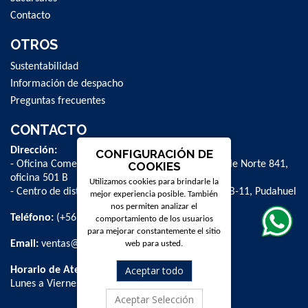
Contacto
OTROS
Sustentabilidad
Información de despacho
Preguntas frecuentes
CONTACTO
Dirección:
CONFIGURACIÓN DE
- Oficina Comercial y administrativa: Avenida Valle Norte 841,
COOKIES
oficina 501 B
Utilizamos cookies para brindarle la
- Centro de distribución: La Farfana 500, bodega B-11, Pudahuel
mejor experiencia posible. También
nos permiten analizar el
Teléfono:
(+56 2) 2 584 8900
comportamiento de los usuarios
para mejorar constantemente el sitio
Email:
ventas@dpschile.cl
web para usted.
Aceptar todo
Horario de Atención:
Lunes a Viernes / 09:00 a 16:00 hrs
Aceptar Selección