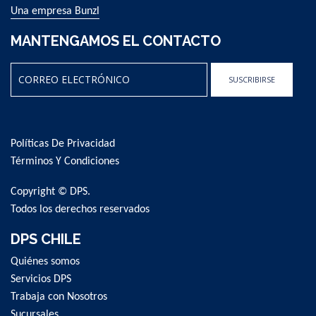
Una empresa Bunzl
MANTENGAMOS EL CONTACTO
SUSCRIBIRSE
Sign
Up
for
Políticas De Privacidad
Our
Newsletter:
Términos Y Condiciones
Copyright © DPS.
Todos los derechos reservados
DPS CHILE
Quiénes somos
Servicios DPS
Trabaja con Nosotros
Sucursales