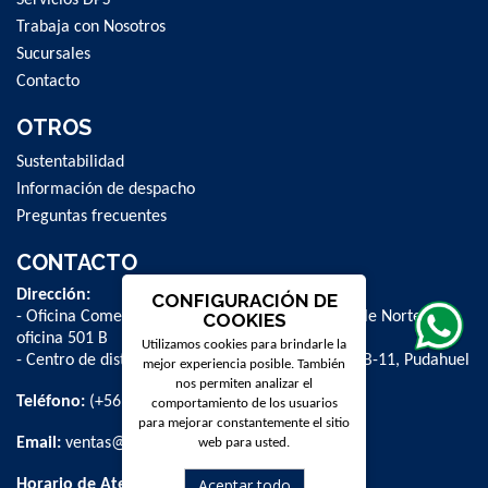
Trabaja con Nosotros
Sucursales
Contacto
OTROS
Sustentabilidad
Información de despacho
Preguntas frecuentes
CONTACTO
Dirección:
CONFIGURACIÓN DE
- Oficina Comercial y administrativa: Avenida Valle Norte 841,
COOKIES
oficina 501 B
Utilizamos cookies para brindarle la
- Centro de distribución: La Farfana 500, bodega B-11, Pudahuel
mejor experiencia posible. También
nos permiten analizar el
Teléfono:
(+56 2) 2 584 8900
comportamiento de los usuarios
para mejorar constantemente el sitio
Email:
ventas@dpschile.cl
web para usted.
Aceptar todo
Horario de Atención: