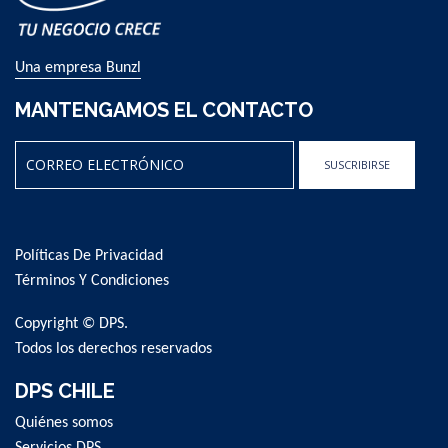
Una empresa Bunzl
MANTENGAMOS EL CONTACTO
SUSCRIBIRSE
Sign
Up
for
Políticas De Privacidad
Our
Newsletter:
Términos Y Condiciones
Copyright © DPS.
Todos los derechos reservados
DPS CHILE
Quiénes somos
Servicios DPS