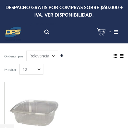
SOBRE $60.000 +
DESPACHO EN RM DE 2-3 DÍAS 
IDAD.
Hola!
Inicia sesión
Search
Establecer
View
Ordenar por
dirección
as
Grilla
Lista
descendente
Mostrar