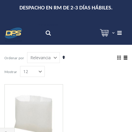
+
DESPACHO EN RM DE 2-3 DÍAS HÁBILES.
Hola!
Inicia sesión
Search
Establecer
View
Ordenar por
dirección
as
Grilla
Lista
descendente
Mostrar