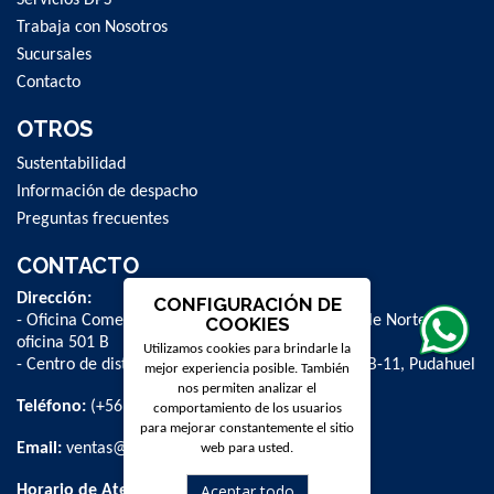
Trabaja con Nosotros
Sucursales
Contacto
OTROS
Sustentabilidad
Información de despacho
Preguntas frecuentes
CONTACTO
Dirección:
CONFIGURACIÓN DE
- Oficina Comercial y administrativa: Avenida Valle Norte 841,
COOKIES
oficina 501 B
Utilizamos cookies para brindarle la
- Centro de distribución: La Farfana 500, bodega B-11, Pudahuel
mejor experiencia posible. También
nos permiten analizar el
Teléfono:
(+56 2) 2 584 8900
comportamiento de los usuarios
para mejorar constantemente el sitio
Email:
ventas@dpschile.cl
web para usted.
Aceptar todo
Horario de Atención: