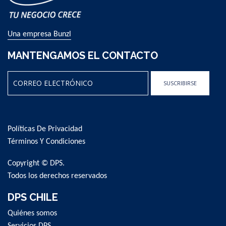
Una empresa Bunzl
MANTENGAMOS EL CONTACTO
SUSCRIBIRSE
Sign
Up
for
Políticas De Privacidad
Our
Newsletter:
Términos Y Condiciones
Copyright © DPS.
Todos los derechos reservados
DPS CHILE
Quiénes somos
Servicios DPS