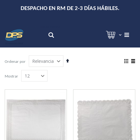
+
DESPACHO EN RM DE 2-3 DÍAS HÁBILES.
Hola!
Inicia sesión
Search
Establecer
View
Ordenar por
dirección
as
Grilla
Lista
descendente
Mostrar