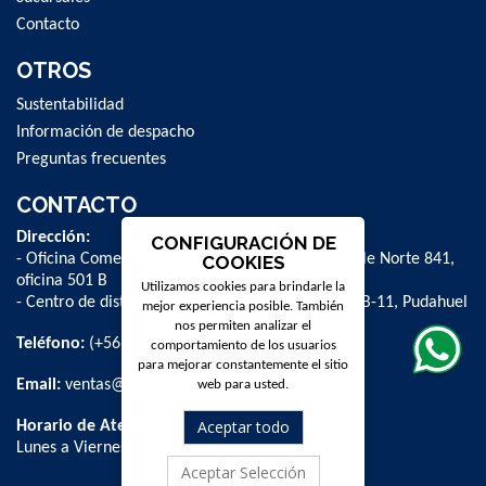
Contacto
OTROS
Sustentabilidad
Información de despacho
Preguntas frecuentes
CONTACTO
Dirección:
CONFIGURACIÓN DE
- Oficina Comercial y administrativa: Avenida Valle Norte 841,
COOKIES
oficina 501 B
Utilizamos cookies para brindarle la
- Centro de distribución: La Farfana 500, bodega B-11, Pudahuel
mejor experiencia posible. También
nos permiten analizar el
Teléfono:
(+56 2) 2 584 8900
comportamiento de los usuarios
para mejorar constantemente el sitio
Email:
ventas@dpschile.cl
web para usted.
Aceptar todo
Horario de Atención:
Lunes a Viernes / 09:00 a 16:00 hrs
Aceptar Selección