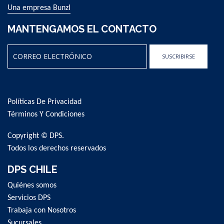
Una empresa Bunzl
MANTENGAMOS EL CONTACTO
SUSCRIBIRSE
Sign
Up
for
Políticas De Privacidad
Our
Newsletter:
Términos Y Condiciones
Copyright © DPS.
Todos los derechos reservados
DPS CHILE
Quiénes somos
Servicios DPS
Trabaja con Nosotros
Sucursales