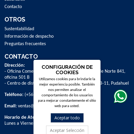
Contacto
OTROS
Sustentabilidad
Información de despacho
Preguntas frecuentes
CONTACTO
Dirección:
CONFIGURACIÓN DE
- Oficina Comercial y administrativa: Avenida Valle Norte 841,
COOKIES
oficina 501 B
Utilizamos cookies para brindarle la
- Centro de distribución: La Farfana 500, bodega B-11, Pudahuel
mejor experiencia posible. También
nos permiten analizar el
Teléfono:
(+56 2) 2 584 8900
comportamiento de los usuarios
para mejorar constantemente el sitio
Email:
ventas@dpschile.cl
web para usted.
Aceptar todo
Horario de Atención:
Lunes a Viernes / 09:00 a 16:00 hrs
Aceptar Selección