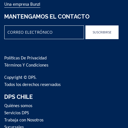
Una empresa Bunzl
MANTENGAMOS EL CONTACTO
SUSCRIBIRSE
Sign
Up
for
Políticas De Privacidad
Our
Newsletter:
Términos Y Condiciones
Copyright © DPS.
Todos los derechos reservados
DPS CHILE
Quiénes somos
Servicios DPS
Trabaja con Nosotros
Sucursales