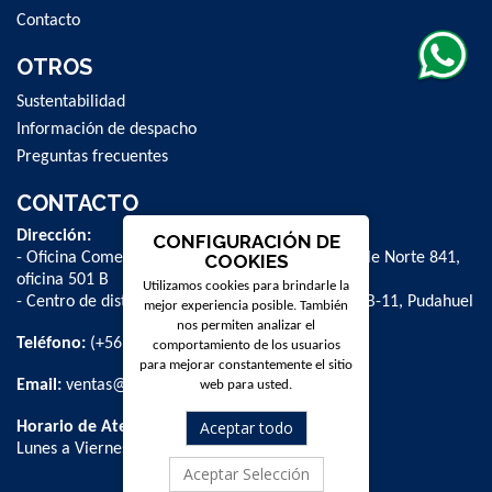
Contacto
OTROS
Sustentabilidad
Información de despacho
Preguntas frecuentes
CONTACTO
Dirección:
CONFIGURACIÓN DE
- Oficina Comercial y administrativa: Avenida Valle Norte 841,
COOKIES
oficina 501 B
Utilizamos cookies para brindarle la
- Centro de distribución: La Farfana 500, bodega B-11, Pudahuel
mejor experiencia posible. También
nos permiten analizar el
Teléfono:
(+56 2) 2 584 8900
comportamiento de los usuarios
para mejorar constantemente el sitio
Email:
ventas@dpschile.cl
web para usted.
Aceptar todo
Horario de Atención:
Lunes a Viernes / 09:00 a 16:00 hrs
Aceptar Selección