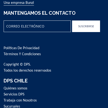
Una empresa Bunzl
MANTENGAMOS EL CONTACTO
SUSCRIBIRSE
Sign
Up
for
Políticas De Privacidad
Our
Newsletter:
Términos Y Condiciones
Copyright © DPS.
Todos los derechos reservados
DPS CHILE
Quiénes somos
Servicios DPS
Trabaja con Nosotros
Sucursales