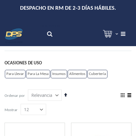
+
DESPACHO EN RM DE 2-3 DÍAS HÁBILES.
Hola!
Inicia sesión
Search
OCASIONES DE USO
Para Llevar
Para La Mesa
Insumos
Alimentos
Cuberteria
Establecer
View
Ordenar por
dirección
as
Grilla
Lista
descendente
Mostrar