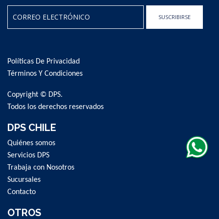
SUSCRIBIRSE
Sign
Up
for
Políticas De Privacidad
Our
Newsletter:
Términos Y Condiciones
Copyright © DPS.
Todos los derechos reservados
DPS CHILE
Quiénes somos
Servicios DPS
Trabaja con Nosotros
Sucursales
Contacto
OTROS