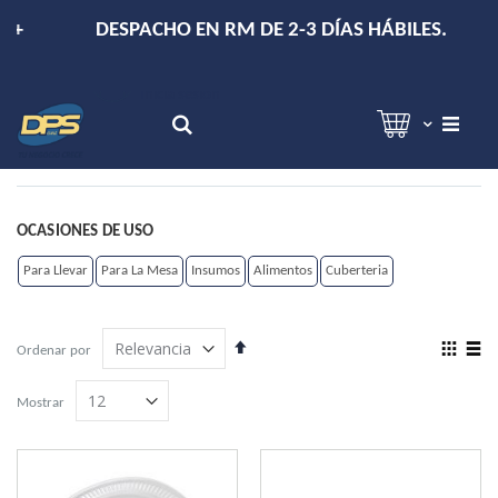
+
DESPACHO EN RM DE 2-3 DÍAS HÁBILES.
Hola!
Inicia sesión
Search
OCASIONES DE USO
Para Llevar
Para La Mesa
Insumos
Alimentos
Cuberteria
Establecer
View
Ordenar por
dirección
as
Grilla
Lista
descendente
Mostrar