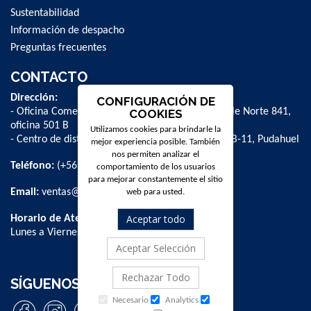
Sustentabilidad
Información de despacho
Preguntas frecuentes
CONTACTO
Dirección:
CONFIGURACIÓN DE
- Oficina Comercial y administrativa: Avenida Valle Norte 841,
COOKIES
oficina 501 B
Utilizamos cookies para brindarle la
- Centro de distribución: La Farfana 500, bodega B-11, Pudahuel
mejor experiencia posible. También
nos permiten analizar el
Teléfono:
(+56 2) 2 584 8900
comportamiento de los usuarios
para mejorar constantemente el sitio
Email:
ventas@dpschile.cl
web para usted.
Aceptar todo
Horario de Atención:
Lunes a Viernes / 09:00 a 16:00 hrs
Aceptar Selección
Rechazar Todo
SÍGUENOS
Necesario
Analytics