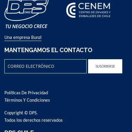
Una empresa Bunzl
MANTENGAMOS EL CONTACTO
SUSCRIBIRSE
Sign
Up
for
Políticas De Privacidad
Our
Newsletter:
Términos Y Condiciones
Copyright © DPS.
Todos los derechos reservados