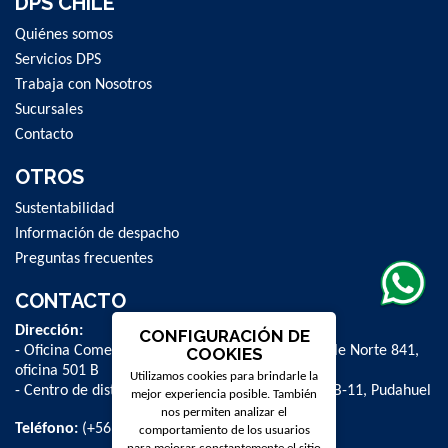
DPS CHILE
Quiénes somos
Servicios DPS
Trabaja con Nosotros
Sucursales
Contacto
OTROS
Sustentabilidad
Información de despacho
Preguntas frecuentes
CONTACTO
Dirección:
CONFIGURACIÓN DE
- Oficina Comercial y administrativa: Avenida Valle Norte 841,
COOKIES
oficina 501 B
Utilizamos cookies para brindarle la
- Centro de distribución: La Farfana 500, bodega B-11, Pudahuel
mejor experiencia posible. También
nos permiten analizar el
Teléfono:
(+56 2) 2 584 8900
comportamiento de los usuarios