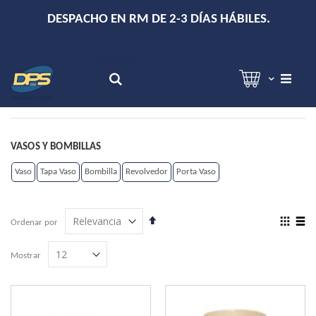
+
DESPACHO EN RM DE 2-3 DÍAS HÁBILES.
Hola!
Inicia sesión
Search
VASOS Y BOMBILLAS
Vaso
Tapa Vaso
Bombilla
Revolvedor
Porta Vaso
Establecer
View
Ordenar por
dirección
as
Grilla
Lista
descendente
Mostrar