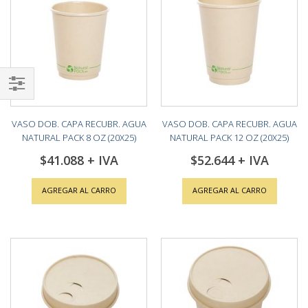
Shop
By
VASO DOB. CAPA RECUBR. AGUA
VASO DOB. CAPA RECUBR. AGUA
NATURAL PACK 8 OZ (20X25)
NATURAL PACK 12 OZ (20X25)
$41.088
$52.644
AGREGAR AL CARRO
AGREGAR AL CARRO