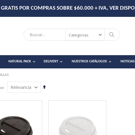
DESPACHO EN RM DE 2-3 DÍAS HÁBILES.
Search
Search
NATURAL PACK
DELIVERY
NUESTROS CATÁLOGOS
NOTICIAS
ILLAS
Establecer
por
dirección
descendente