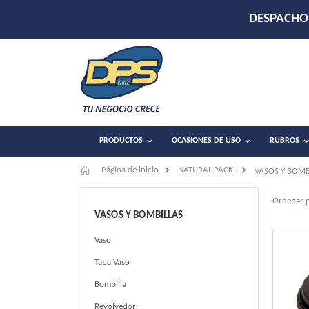
PRODUCTOS
OCASIONES DE USO
RUBROS
Página de inicio
NATURAL PACK
VASOS Y BOMB
Ordenar 
VASOS Y BOMBILLAS
Vaso
Tapa Vaso
Bombilla
Revolvedor