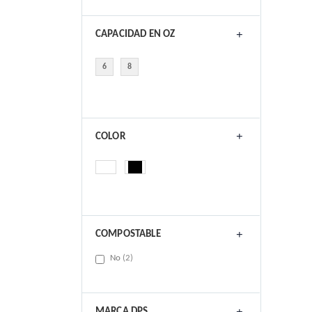
CAPACIDAD EN OZ
6
8
COLOR
COMPOSTABLE
items
No
2
MARCA DPS