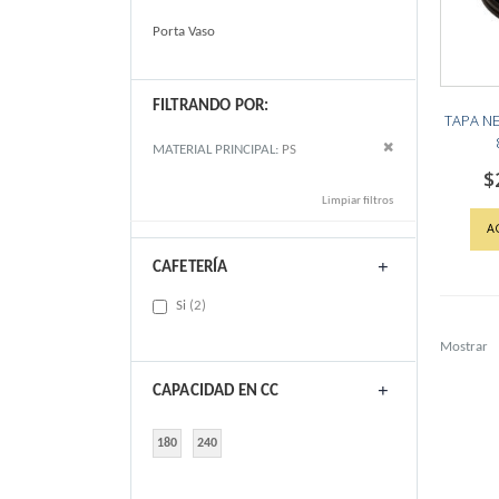
Porta Vaso
FILTRANDO POR:
TAPA N
Remove This Item
MATERIAL PRINCIPAL
PS
$
Limpiar filtros
A
CAFETERÍA
items
Si
2
Mostrar
CAPACIDAD EN CC
180
240