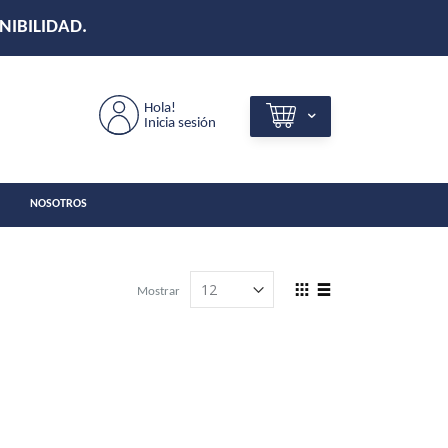
Hola!
Inicia sesión
NOSOTROS
View
Mostrar
as
Grilla
Lista