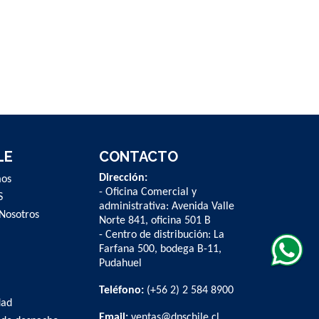
LE
CONTACTO
Dirección:
mos
- Oficina Comercial y
S
administrativa: Avenida Valle
Nosotros
Norte 841, oficina 501 B
- Centro de distribución: La
Farfana 500, bodega B-11,
Pudahuel
Teléfono:
(+56 2) 2 584 8900
dad
Email:
ventas@dpschile.cl