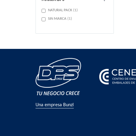
item
NATURAL PACK
1
item
SIN MARCA
1
Una empresa Bunzl