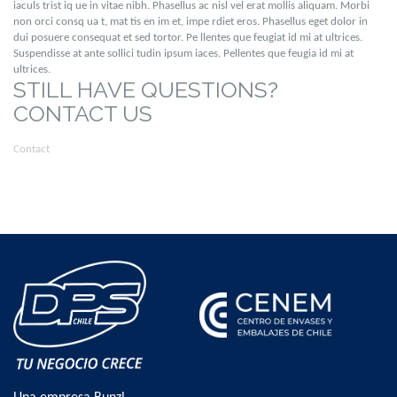
iaculs trist iq ue in vitae nibh. Phasellus ac nisl vel erat mollis aliquam. Morbi
non orci consq ua t, mat tis en im et, impe rdiet eros. Phasellus eget dolor in
dui posuere consequat et sed tortor. Pe llentes que feugiat id mi at ultrices.
Suspendisse at ante sollici tudin ipsum iaces. Pellentes que feugia id mi at
ultrices.
STILL HAVE QUESTIONS?
CONTACT US
Contact