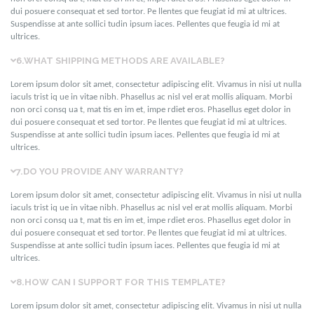
dui posuere consequat et sed tortor. Pe llentes que feugiat id mi at ultrices.
Suspendisse at ante sollici tudin ipsum iaces. Pellentes que feugia id mi at
ultrices.
6.
WHAT SHIPPING METHODS ARE AVAILABLE?
Lorem ipsum dolor sit amet, consectetur adipiscing elit. Vivamus in nisi ut nulla
iaculs trist iq ue in vitae nibh. Phasellus ac nisl vel erat mollis aliquam. Morbi
non orci consq ua t, mat tis en im et, impe rdiet eros. Phasellus eget dolor in
dui posuere consequat et sed tortor. Pe llentes que feugiat id mi at ultrices.
Suspendisse at ante sollici tudin ipsum iaces. Pellentes que feugia id mi at
ultrices.
7.
DO YOU PROVIDE ANY WARRANTY?
Lorem ipsum dolor sit amet, consectetur adipiscing elit. Vivamus in nisi ut nulla
iaculs trist iq ue in vitae nibh. Phasellus ac nisl vel erat mollis aliquam. Morbi
non orci consq ua t, mat tis en im et, impe rdiet eros. Phasellus eget dolor in
dui posuere consequat et sed tortor. Pe llentes que feugiat id mi at ultrices.
Suspendisse at ante sollici tudin ipsum iaces. Pellentes que feugia id mi at
ultrices.
8.
HOW CAN I SUPPORT FOR THIS TEMPLATE?
Lorem ipsum dolor sit amet, consectetur adipiscing elit. Vivamus in nisi ut nulla