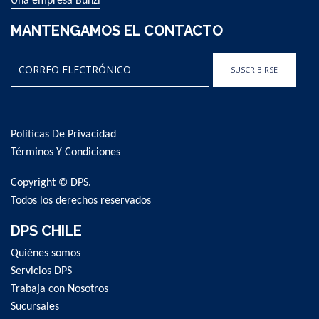
Una empresa Bunzl
MANTENGAMOS EL CONTACTO
SUSCRIBIRSE
Sign
Up
for
Políticas De Privacidad
Our
Newsletter:
Términos Y Condiciones
Copyright © DPS.
Todos los derechos reservados
DPS CHILE
Quiénes somos
Servicios DPS
Trabaja con Nosotros
Sucursales