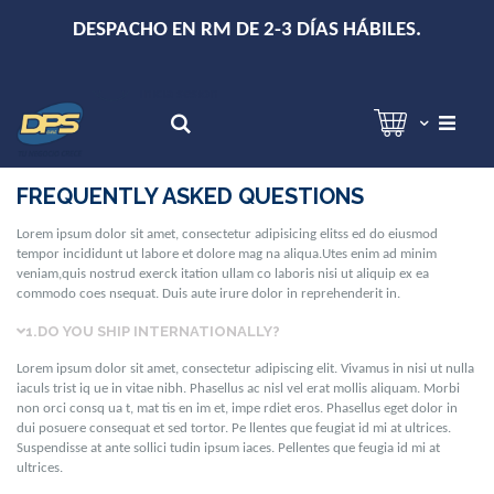
+
DESPACHO EN RM DE 2-3 DÍAS HÁBILES.
Hola!
Inicia sesión
Search
FREQUENTLY ASKED QUESTIONS
Lorem ipsum dolor sit amet, consectetur adipisicing elitss ed do eiusmod
tempor incididunt ut labore et dolore mag na aliqua.Utes enim ad minim
veniam,quis nostrud exerck itation ullam co laboris nisi ut aliquip ex ea
commodo coes nsequat. Duis aute irure dolor in reprehenderit in.
1.
DO YOU SHIP INTERNATIONALLY?
Lorem ipsum dolor sit amet, consectetur adipiscing elit. Vivamus in nisi ut nulla
iaculs trist iq ue in vitae nibh. Phasellus ac nisl vel erat mollis aliquam. Morbi
non orci consq ua t, mat tis en im et, impe rdiet eros. Phasellus eget dolor in
dui posuere consequat et sed tortor. Pe llentes que feugiat id mi at ultrices.
Suspendisse at ante sollici tudin ipsum iaces. Pellentes que feugia id mi at
ultrices.