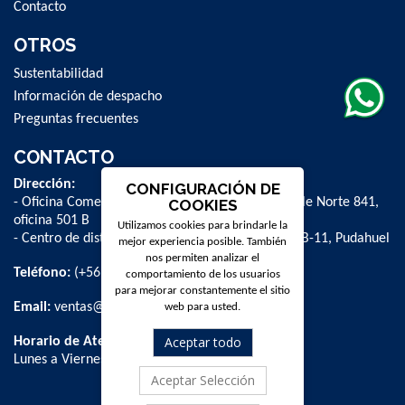
Contacto
OTROS
Sustentabilidad
Información de despacho
Preguntas frecuentes
CONTACTO
Dirección:
CONFIGURACIÓN DE
- Oficina Comercial y administrativa: Avenida Valle Norte 841,
COOKIES
oficina 501 B
Utilizamos cookies para brindarle la
- Centro de distribución: La Farfana 500, bodega B-11, Pudahuel
mejor experiencia posible. También
nos permiten analizar el
Teléfono:
(+56 2) 2 584 8900
comportamiento de los usuarios
para mejorar constantemente el sitio
Email:
ventas@dpschile.cl
web para usted.
Aceptar todo
Horario de Atención:
Lunes a Viernes / 09:00 a 16:00 hrs
Aceptar Selección