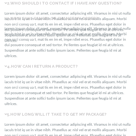
2.
WHO SHOULD I TO CONTACT IF I HAVE ANY QUESTION?
Lorem ipsum dolor sit amet, consectetur adipiscing elit. Vivamus in nisi ut nulla
3.
HOW CAN I CANCEL OR CHANGE MY ORDER?
iaculs trist iq ue in vitae nibh. Phasellus ac nisl vel erat mollis aliquam. Morbi
non orci consq ua t, mat tis en im et, impe rdiet eros. Phasellus eget dolor in
Lorem ipsum dolor sit amet, consectetur adipiscing elit. Vivamus in nisi ut nulla
dui posuere consequat et sed tortor. Pe llentes que feugiat id mi at ultrices.
iaculs trist iq ue in vitae nibh. Phasellus ac nisl vel erat mollis aliquam. Morbi
Suspendisse at ante sollici tudin ipsum iaces. Pellentes que feugia id mi at
non orci consq ua t, mat tis en im et, impe rdiet eros. Phasellus eget dolor in
ultrices.
dui posuere consequat et sed tortor. Pe llentes que feugiat id mi at ultrices.
Suspendisse at ante sollici tudin ipsum iaces. Pellentes que feugia id mi at
ultrices.
4.
HOW CAN I RETURN A PRODUCT?
Lorem ipsum dolor sit amet, consectetur adipiscing elit. Vivamus in nisi ut nulla
iaculs trist iq ue in vitae nibh. Phasellus ac nisl vel erat mollis aliquam. Morbi
non orci consq ua t, mat tis en im et, impe rdiet eros. Phasellus eget dolor in
dui posuere consequat et sed tortor. Pe llentes que feugiat id mi at ultrices.
Suspendisse at ante sollici tudin ipsum iaces. Pellentes que feugia id mi at
ultrices.
5.
HOW LONG WILL IT TAKE TO GET MY PACKAGE?
Lorem ipsum dolor sit amet, consectetur adipiscing elit. Vivamus in nisi ut nulla
iaculs trist iq ue in vitae nibh. Phasellus ac nisl vel erat mollis aliquam. Morbi
non orci consq ua t, mat tis en im et, impe rdiet eros. Phasellus eget dolor in