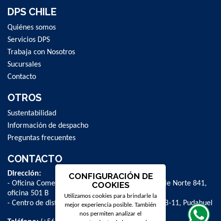
DPS CHILE
Quiénes somos
Servicios DPS
Trabaja con Nosotros
Sucursales
Contacto
OTROS
Sustentabilidad
Información de despacho
Preguntas frecuentes
CONTACTO
Dirección:
CONFIGURACIÓN DE
- Oficina Comercial y administrativa: Avenida Valle Norte 841,
COOKIES
oficina 501 B
Utilizamos cookies para brindarle la
- Centro de distribución: La Farfana 500, bodega B-11, Pudahuel
mejor experiencia posible. También
nos permiten analizar el