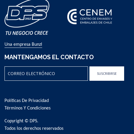
Una empresa Bunzl
MANTENGAMOS EL CONTACTO
SUSCRIBIRSE
Sign
Up
for
Políticas De Privacidad
Our
Newsletter:
Términos Y Condiciones
Copyright © DPS.
Todos los derechos reservados