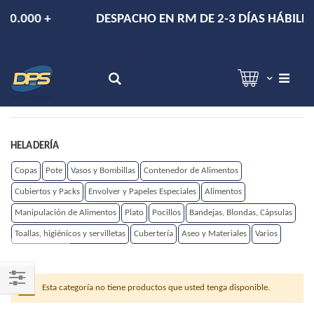
+
DESPACHO EN RM DE 2-3 DÍAS HÁBILES.
Hola!
Inicia sesión
Search
HELADERÍA
Copas
Pote
Vasos y Bombillas
Contenedor de Alimentos
Cubiertos y Packs
Envolver y Papeles Especiales
Alimentos
Manipulación de Alimentos
Plato
Pocillos
Bandejas, Blondas, Cápsulas
Toallas, higiénicos y servilletas
Cubertería
Aseo y Materiales
Varios
Esta categoría no tiene productos que usted tenga disponible.
Shop