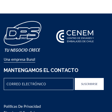
By
Una empresa Bunzl
MANTENGAMOS EL CONTACTO
SUSCRIBIRSE
Sign
Up
for
Políticas De Privacidad
Our
Newsletter: