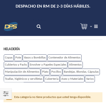
+
DESPACHO EN RM DE 2-3 DÍAS HÁBILES.
Hola!
Inicia sesión
Search
HELADERÍA
Copas
Pote
Vasos y Bombillas
Contenedor de Alimentos
Cubiertos y Packs
Envolver y Papeles Especiales
Alimentos
Manipulación de Alimentos
Plato
Pocillos
Bandejas, Blondas, Cápsulas
Toallas, higiénicos y servilletas
Cubertería
Aseo y Materiales
Varios
Esta categoría no tiene productos que usted tenga disponible.
Shop