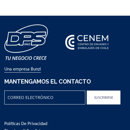
By
Una empresa Bunzl
MANTENGAMOS EL CONTACTO
SUSCRIBIRSE
Sign
Up
for
Políticas De Privacidad
Our
Newsletter: