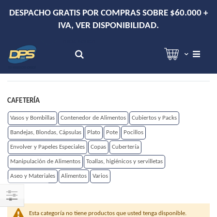
DESPACHO GRATIS POR COMPRAS SOBRE $60.000 +
IVA, VER DISPONIBILIDAD.
Hola!
Inicia sesión
Search
CAFETERÍA
Vasos y Bombillas
Contenedor de Alimentos
Cubiertos y Packs
Bandejas, Blondas, Cápsulas
Plato
Pote
Pocillos
Envolver y Papeles Especiales
Copas
Cubertería
Manipulación de Alimentos
Toallas, higiénicos y servilletas
Aseo y Materiales
Alimentos
Varios
Shop
Esta categoría no tiene productos que usted tenga disponible.