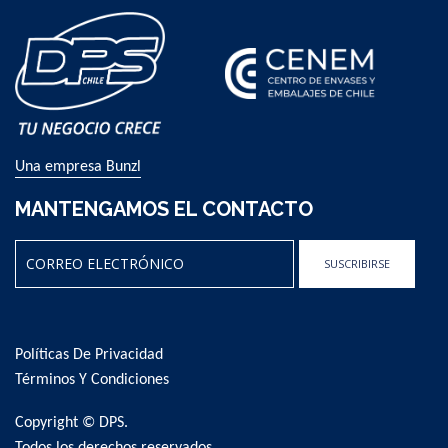
Una empresa Bunzl
MANTENGAMOS EL CONTACTO
SUSCRIBIRSE
Sign
Up
for
Políticas De Privacidad
Our
Newsletter:
Términos Y Condiciones
Copyright © DPS.
Todos los derechos reservados