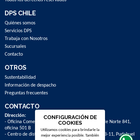
DPS CHILE
Quiénes somos
Servicios DPS
Trabaja con Nosotros
Sucursales
Contacto
OTROS
Sustentabilidad
Información de despacho
Preguntas frecuentes
CONTACTO
Dirección:
CONFIGURACIÓN DE
- Oficina Comercial y administrativa: Avenida Valle Norte 841,
COOKIES
oficina 501 B
Utilizamos cookies para brindarle la
- Centro de distribución: La Farfana 500, bodega B-11, Pudahuel
mejor experiencia posible. También