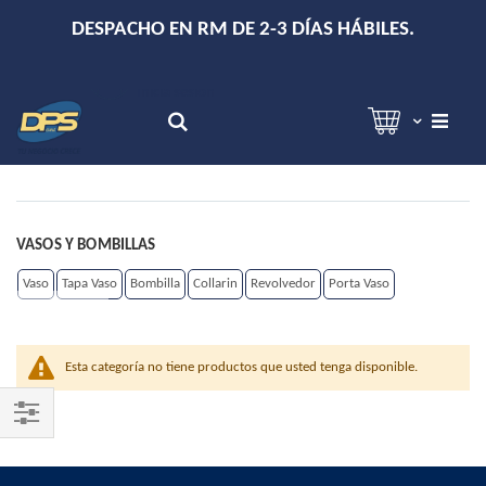
+
DESPACHO EN RM DE 2-3 DÍAS HÁBILES.
Hola!
Inicia sesión
Search
VASOS Y BOMBILLAS
Vaso
Tapa Vaso
Bombilla
Collarin
Revolvedor
Porta Vaso
Esta categoría no tiene productos que usted tenga disponible.
Shop
By