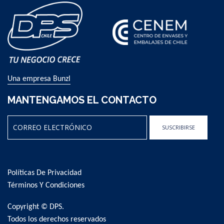
Una empresa Bunzl
MANTENGAMOS EL CONTACTO
SUSCRIBIRSE
Sign
Up
for
Políticas De Privacidad
Our
Newsletter:
Términos Y Condiciones
Copyright © DPS.
Todos los derechos reservados