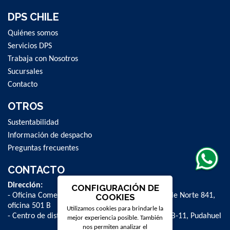
DPS CHILE
Quiénes somos
Servicios DPS
Trabaja con Nosotros
Sucursales
Contacto
OTROS
Sustentabilidad
Información de despacho
Preguntas frecuentes
CONTACTO
Dirección:
CONFIGURACIÓN DE
- Oficina Comercial y administrativa: Avenida Valle Norte 841,
COOKIES
oficina 501 B
Utilizamos cookies para brindarle la
- Centro de distribución: La Farfana 500, bodega B-11, Pudahuel
mejor experiencia posible. También
nos permiten analizar el