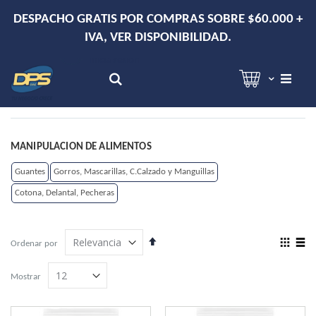
DESPACHO GRATIS POR COMPRAS SOBRE $60.000 +
IVA, VER DISPONIBILIDAD.
Hola!
Inicia sesión
Search
MANIPULACION DE ALIMENTOS
Guantes
Gorros, Mascarillas, C.Calzado y Manguillas
Cotona, Delantal, Pecheras
Establecer
View
Ordenar por
dirección
as
Grilla
Lista
descendente
Mostrar