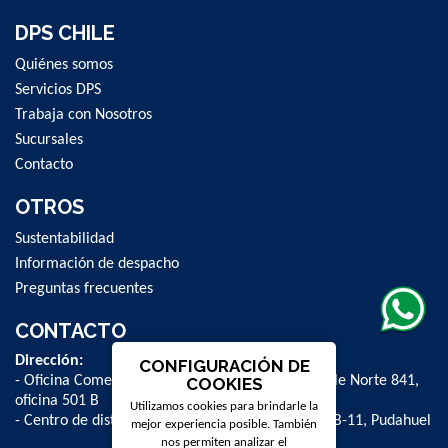
DPS CHILE
Quiénes somos
Servicios DPS
Trabaja con Nosotros
Sucursales
Contacto
OTROS
Sustentabilidad
Información de despacho
Preguntas frecuentes
CONTACTO
Dirección:
CONFIGURACIÓN DE
- Oficina Comercial y administrativa: Avenida Valle Norte 841,
COOKIES
oficina 501 B
Utilizamos cookies para brindarle la
- Centro de distribución: La Farfana 500, bodega B-11, Pudahuel
mejor experiencia posible. También
nos permiten analizar el