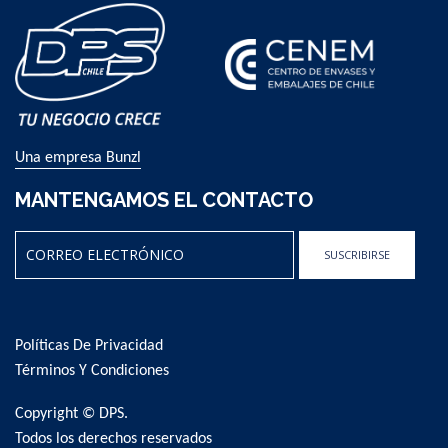
Una empresa Bunzl
MANTENGAMOS EL CONTACTO
SUSCRIBIRSE
Sign
Up
for
Políticas De Privacidad
Our
Newsletter:
Términos Y Condiciones
Copyright © DPS.
Todos los derechos reservados