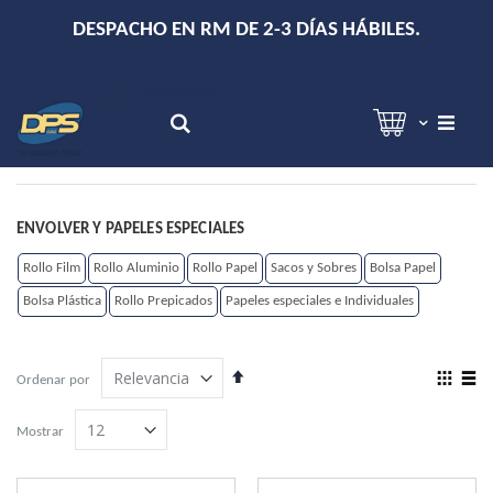
+
DESPACHO EN RM DE 2-3 DÍAS HÁBILES.
Hola!
Inicia sesión
Search
ENVOLVER Y PAPELES ESPECIALES
Rollo Film
Rollo Aluminio
Rollo Papel
Sacos y Sobres
Bolsa Papel
Bolsa Plástica
Rollo Prepicados
Papeles especiales e Individuales
Establecer
View
Ordenar por
dirección
as
Grilla
Lista
descendente
Mostrar