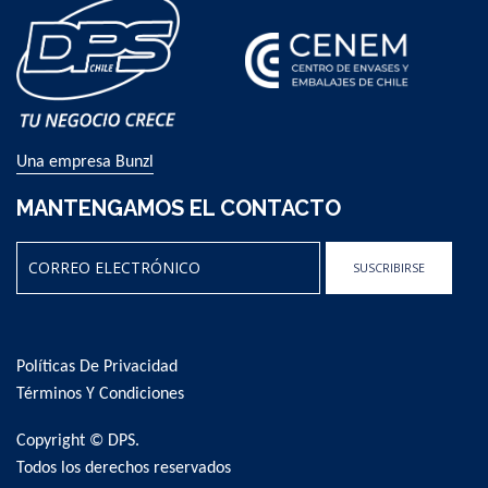
Una empresa Bunzl
MANTENGAMOS EL CONTACTO
SUSCRIBIRSE
Sign
Up
for
Políticas De Privacidad
Our
Newsletter:
Términos Y Condiciones
Copyright © DPS.
Todos los derechos reservados