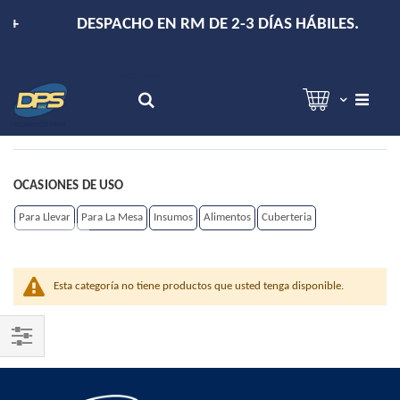
+
DESPACHO EN RM DE 2-3 DÍAS HÁBILES.
Hola!
Inicia sesión
Search
OCASIONES DE USO
Para Llevar
Para La Mesa
Insumos
Alimentos
Cuberteria
Esta categoría no tiene productos que usted tenga disponible.
Shop
By