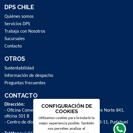
DPS CHILE
Quiénes somos
Servicios DPS
Trabaja con Nosotros
Sucursales
Contacto
OTROS
Sustentabilidad
Información de despacho
Preguntas frecuentes
CONTACTO
Dirección:
CONFIGURACIÓN DE
- Oficina Comercial y administrativa: Avenida Valle Norte 841,
COOKIES
oficina 501 B
Utilizamos cookies para brindarle la
- Centro de distribución: La Farfana 500, bodega B-11, Pudahuel
mejor experiencia posible. También
nos permiten analizar el