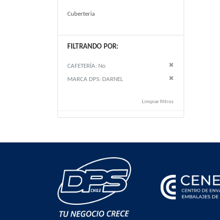
Cuberteria
FILTRANDO POR:
Remove This Item
CAFETERÍA
No
Remove This Item
MARCA DPS
DARNEL
Limpiar filtros