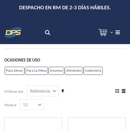
+
DESPACHO EN RM DE 2-3 DÍAS HÁBILES.
Hola!
Inicia sesión
Search
OCASIONES DE USO
Para Llevar
Para La Mesa
Insumos
Alimentos
Cuberteria
Establecer
View
Ordenar por
dirección
as
Grilla
Lista
descendente
Mostrar