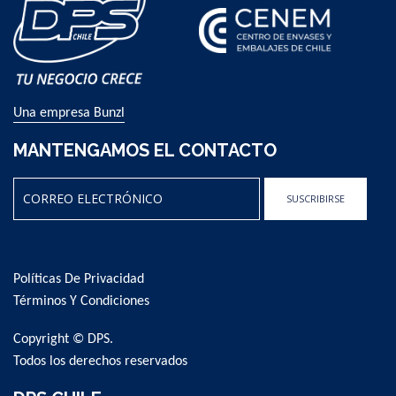
Una empresa Bunzl
MANTENGAMOS EL CONTACTO
SUSCRIBIRSE
Sign
Up
for
Políticas De Privacidad
Our
Newsletter:
Términos Y Condiciones
Copyright © DPS.
Todos los derechos reservados