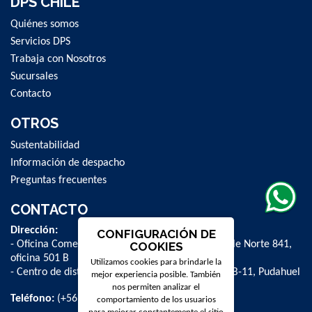
DPS CHILE
Quiénes somos
Servicios DPS
Trabaja con Nosotros
Sucursales
Contacto
OTROS
Sustentabilidad
Información de despacho
Preguntas frecuentes
CONTACTO
Dirección:
CONFIGURACIÓN DE
- Oficina Comercial y administrativa: Avenida Valle Norte 841,
COOKIES
oficina 501 B
Utilizamos cookies para brindarle la
- Centro de distribución: La Farfana 500, bodega B-11, Pudahuel
mejor experiencia posible. También
nos permiten analizar el
Teléfono:
(+56 2) 2 584 8900
comportamiento de los usuarios