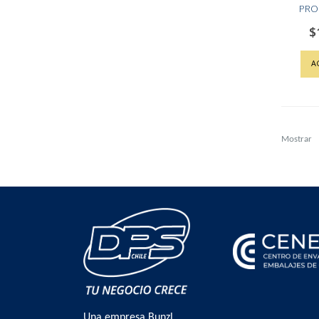
PROP
$
A
Mostrar
Una empresa Bunzl