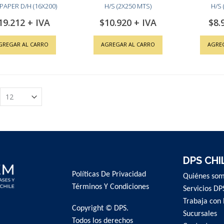
APER D/H (16X200)
H/S (2X250 MTS)
H/S 
19.212
$10.920
$8.
GREGAR AL CARRO
AGREGAR AL CARRO
AGRE
DPS CHI
Políticas De Privacidad
Quiénes so
Términos Y Condiciones
Servicios DP
Trabaja con 
Copyright © DPS.
Sucursales
Todos los derechos