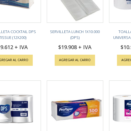
LLETA COCKTAIL DPS
SERVILLETA LUNCH 1X10.000
TOALL
TISSUE (12X200)
(DPS)
UNIVERSAL
9.612
$19.908
$10
GREGAR AL CARRO
AGREGAR AL CARRO
AGRE