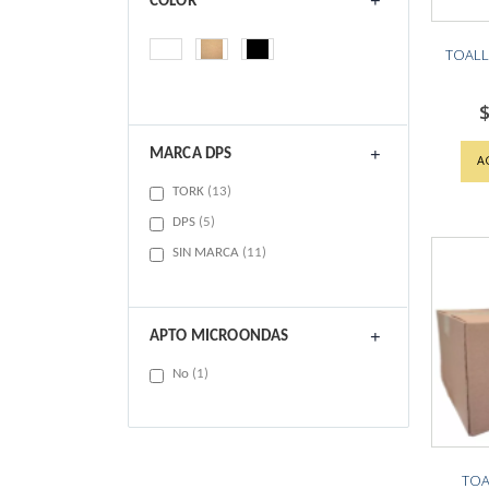
COLOR
TOALL
$
MARCA DPS
A
items
TORK
13
items
DPS
5
items
SIN MARCA
11
APTO MICROONDAS
item
No
1
TOA