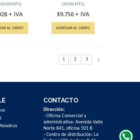
(6X300 MTS)
(4X500 MTS)
928
$9.756
GAR AL CARRO
AGREGAR AL CARRO
Página
Actualmente estás leyendo la página
Página
Página
Página
Siguiente
1
2
3
LE
CONTACTO
Dirección:
mos
- Oficina Comercial y
S
administrativa: Avenida Valle
Nosotros
Norte 841, oficina 501 B
- Centro de distribución: La