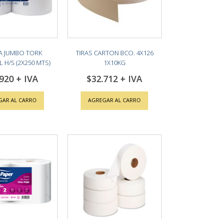
A JUMBO TORK
TIRAS CARTON BCO. 4X126
 H/S (2X250 MTS)
1X10KG
.920
$32.712
GAR AL CARRO
AGREGAR AL CARRO