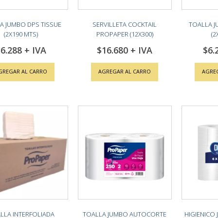
A JUMBO DPS TISSUE
SERVILLETA COCKTAIL
TOALLA 
(2X190 MTS)
PROPAPER (12X300)
(2
6.288
$16.680
$6.
GREGAR AL CARRO
AGREGAR AL CARRO
AGRE
LLA INTERFOLIADA
TOALLA JUMBO AUTOCORTE
HIGIENICO