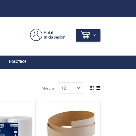
Hola!
Inicia sesión
NOSOTROS
View
Mostrar
as
Grilla
Lista